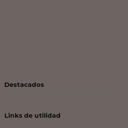
¿Qué es DIY?: Un Enfoque Creativo y
Sostenible
Consejos de Salud Mental: Cuidando lo
más Preciado
Destacados
Guía completa: Las mejores frutas para
cicatrizar heridas
Links de utilidad