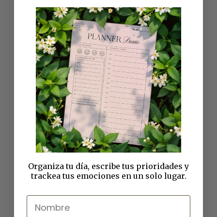
Por
Orianna Pabón
Disfruta nuestro top 3
recetas de smoothie bowl
Share
deliciosas
Pudín de Chía de 3
Ingredientes: Un Snack
Saludable y Delicioso
Organiza tu día, escribe tus prioridades y
trackea tus emociones en un solo lugar.
Nombre