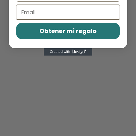
Email
Obtener mi regalo
RECETAS SALUDABLES
5 mejores recetas con avena
trasnochada
Por
Orianna Pabón